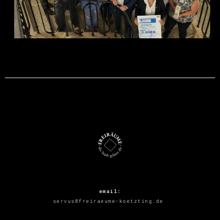
email:
servus@freiraeume-koetzting.de